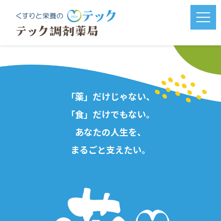
メニ
「
薬
」
だ
け
じ
ゃ
な
い
、
「
食
」
だ
け
で
も
な
い
。
あ
な
た
の
人
生
を
、
ま
る
ご
と
支
え
た
い
。