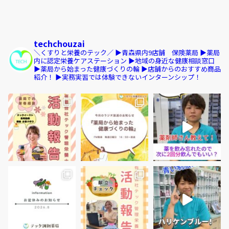
techchouzai
＼くすりと栄養のテック／
▶︎青森県内9店舗 保険薬局
▶︎薬局
内に認定栄養ケアステーション
▶︎地域の身近な健康相談窓口
▶︎薬局から始まった健康づくりの輪
▶︎店舗からのおすすめ商品
紹介！
▶︎実務実習では体験できないインターンシップ！
（新しいウィンドウで開きます）
（新しいウィンドウで開きます）
（新しいウィンドウで開きます）
（新しいウィンドウ