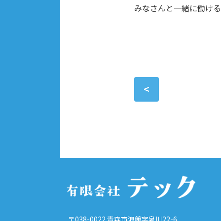
みなさんと一緒に働ける
<
〒038-0022 青森市浪館字泉川22-6