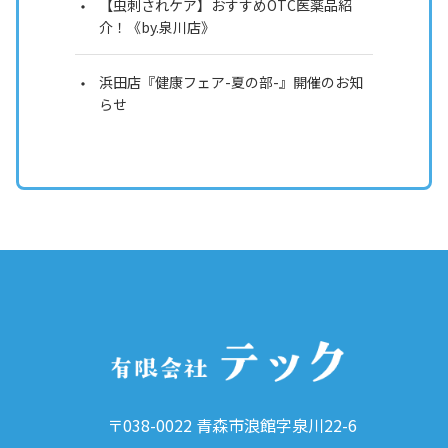
【虫刺されケア】おすすめOTC医薬品紹
介！《by.泉川店》
浜田店『健康フェア-夏の部-』開催のお知
らせ
〒038-0022 青森市浪館字泉川22-6