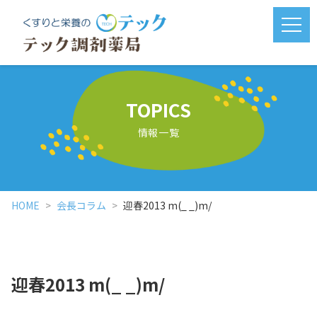
メニ
TOPICS
情報一覧
HOME
会長コラム
迎春2013 m(_ _)m/
迎春2013 m(_ _)m/