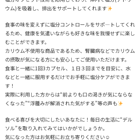
ウム
)
を吸着し、排出をサポートしてくれます
食事の味を変えずに塩分コントロールをサポ―トしてくれ
るため、健康を気遣いながらも好きな味を我慢せずに楽し
むことができます。
カリウム不使用な商品であるため、腎臓病などでカリウム
の摂取が気になる方にも安心してご使用いただけます。
⾷事と⼀緒に
1
回
3
カプセル、１日３回までを目安に、水
などと一緒に服用するだけでお手軽に塩分ケアができま
す！
実際に利用した方からは“前よりも口の渇きが気にならな
くなった”“浮腫みが解消された気がする”等の声も
食べる喜びを大切にしたいあなたに！毎日の生活に“デル
ソル”を取り入れてみてはいかがでしょうか。
気になった方はお気軽にお立ち寄りください☺