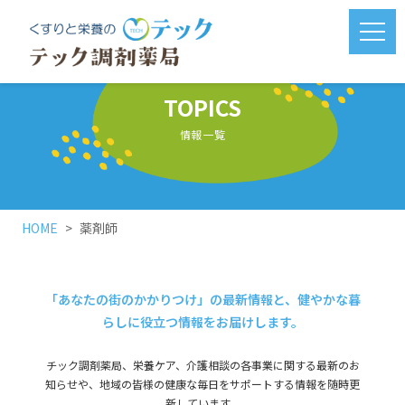
メニ
TOPICS
情報一覧
HOME
薬剤師
「あなたの街のかかりつけ」の最新情報と、健やかな暮
らしに役立つ情報をお届けします。
チック調剤薬局、栄養ケア、介護相談の各事業に関する最新のお
知らせや、地域の皆様の健康な毎日をサポートする情報を随時更
新しています。